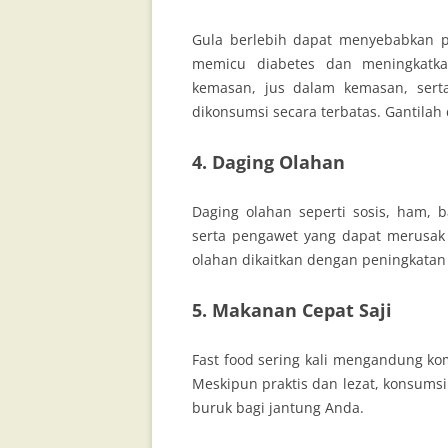
Gula berlebih dapat menyebabkan pe
memicu diabetes dan meningkatka
kemasan, jus dalam kemasan, sert
dikonsumsi secara terbatas. Gantilah
4. Daging Olahan
Daging olahan seperti sosis, ham,
serta pengawet yang dapat merusak k
olahan dikaitkan dengan peningkatan 
5. Makanan Cepat Saji
Fast food sering kali mengandung ko
Meskipun praktis dan lezat, konsumsi
buruk bagi jantung Anda.