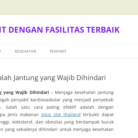
T DENGAN FASILITAS TERBAIK
Langsung
ke
T
KESEHATAN
PENYAKIT
isi
ah Jantung yang Wajib Dihindari
 yang Wajib Dihindari
– Menjaga kesehatan jantung
egah penyakit kardiovaskular yang menjadi penyebab
. Salah satu cara paling efektif adalah dengan
apa jenis makanan
situs slot thailand
terbukti dapat
inggi, kolesterol, dan obesitas yang berdampak buruk
an yang sebaiknya dihindari untuk menjaga kesehatan