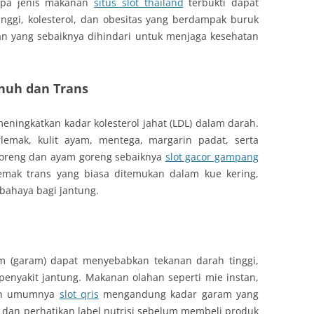
apa jenis makanan
situs slot thailand
terbukti dapat
inggi, kolesterol, dan obesitas yang berdampak buruk
an yang sebaiknya dihindari untuk menjaga kesehatan
nuh dan Trans
ningkatkan kadar kolesterol jahat (LDL) dalam darah.
emak, kulit ayam, mentega, margarin padat, serta
 goreng dan ayam goreng sebaiknya
slot gacor gampang
Lemak trans yang biasa ditemukan dalam kue kering,
bahaya bagi jantung.
m (garam) dapat menyebabkan tekanan darah tinggi,
penyakit jantung. Makanan olahan seperti mie instan,
gan umumnya
slot qris
mengandung kadar garam yang
r dan perhatikan label nutrisi sebelum membeli produk