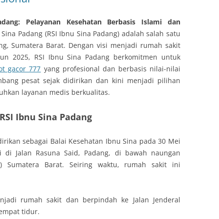
dang: Pelayanan Kesehatan Berbasis Islami dan
 Sina Padang (RSI Ibnu Sina Padang) adalah salah satu
ng, Sumatera Barat. Dengan visi menjadi rumah sakit
hun 2025, RSI Ibnu Sina Padang berkomitmen untuk
lot gacor 777
yang profesional dan berbasis nilai-nilai
mbang pesat sejak didirikan dan kini menjadi pilihan
hkan layanan medis berkualitas.
RSI Ibnu Sina Padang
dirikan sebagai Balai Kesehatan Ibnu Sina pada 30 Mei
kasi di Jalan Rasuna Said, Padang, di bawah naungan
) Sumatera Barat. Seiring waktu, rumah sakit ini
njadi rumah sakit dan berpindah ke Jalan Jenderal
empat tidur.