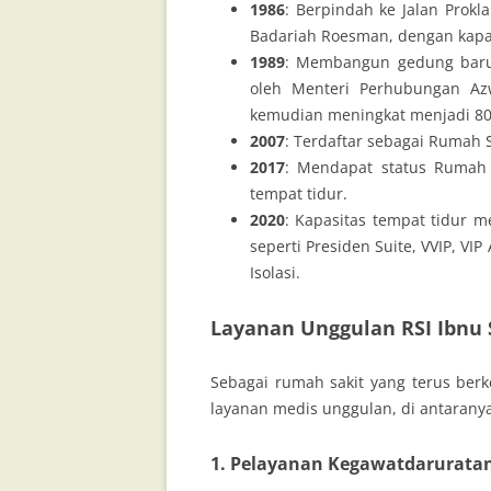
1986
: Berpindah ke Jalan Prok
Badariah Roesman, dengan kapas
1989
: Membangun gedung baru 
oleh Menteri Perhubungan Azw
kemudian meningkat menjadi 80 
2007
: Terdaftar sebagai Rumah S
2017
: Mendapat status Rumah S
tempat tidur.
2020
: Kapasitas tempat tidur 
seperti Presiden Suite, VVIP, VIP A
Isolasi.
Layanan Unggulan RSI Ibnu 
Sebagai rumah sakit yang terus be
layanan medis unggulan, di antaranya
1. Pelayanan Kegawatdarurata