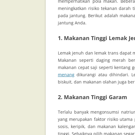
memperhatikan pola makan. Beber
meningkatkan risiko tekanan darah t
pada jantung. Berikut adalah makan
jantung Anda.
1. Makanan Tinggi Lemak Je
Lemak jenuh dan lemak trans dapat me
Makanan seperti daging merah berl
makanan cepat saji seperti kentang
menang
dikurangi atau dihindari. 
biskuit, dan makanan olahan juga ber
2. Makanan Tinggi Garam
Terlalu banyak mengonsumsi natriu
yang merupakan faktor risiko utama 
sosis, keripik, dan makanan kalen
tinggi. Sebaiknya pilih makanan sega