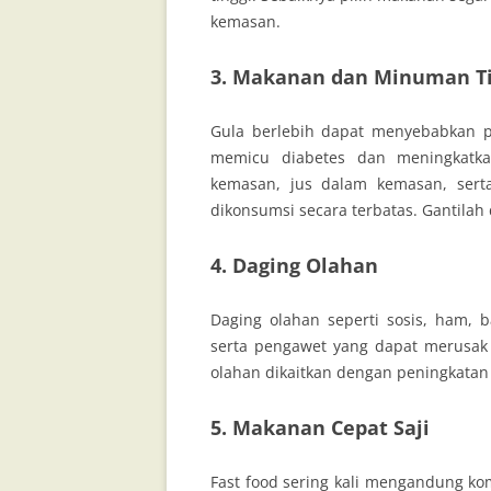
kemasan.
3. Makanan dan Minuman Ti
Gula berlebih dapat menyebabkan pe
memicu diabetes dan meningkatka
kemasan, jus dalam kemasan, sert
dikonsumsi secara terbatas. Gantilah
4. Daging Olahan
Daging olahan seperti sosis, ham,
serta pengawet yang dapat merusak k
olahan dikaitkan dengan peningkatan 
5. Makanan Cepat Saji
Fast food sering kali mengandung ko