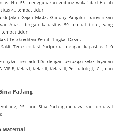
lamasi No. 63, menggunakan gedung wakaf dari Hajjah
itas 40 tempat tidur.
di Jalan Gajah Mada, Gunung Pangilun, diresmikan
ar Anas, dengan kapasitas 50 tempat tidur, yang
tempat tidur.
akit Terakreditasi Penuh Tingkat Dasar.
akit Terakreditasi Paripurna, dengan kapasitas 110
meningkat menjadi 126, dengan berbagai kelas layanan
, VIP B, Kelas I, Kelas II, Kelas III, Perinatologi, ICU, dan
Sina Padang
rkembang, RSI Ibnu Sina Padang menawarkan berbagai
:
n Maternal