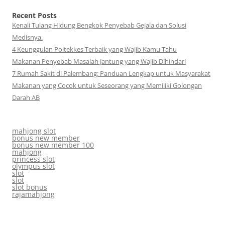
Recent Posts
Kenali Tulang Hidung Bengkok Penyebab Gejala dan Solusi
Medisnya.
4 Keunggulan Poltekkes Terbaik yang Wajib Kamu Tahu
Makanan Penyebab Masalah Jantung yang Wajib Dihindari
7 Rumah Sakit di Palembang: Panduan Lengkap untuk Masyarakat
Makanan yang Cocok untuk Seseorang yang Memiliki Golongan
Darah AB
mahjong slot
bonus new member
bonus new member 100
mahjong
princess slot
olympus slot
slot
slot
slot bonus
rajamahjong